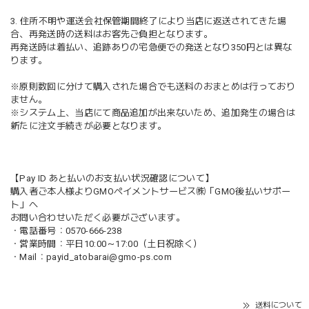
3. 住所不明や運送会社保管期間終了により当店に返送されてきた場
合、再発送時の送料はお客先ご負担となります。
再発送時は着払い、追跡ありの宅急便での発送となり350円とは異な
ります。
※原則数回に分けて購入された場合でも送料のおまとめは行っており
ません。
※システム上、当店にて商品追加が出来ないため、追加発生の場合は
新たに注文手続きが必要となります。
【Pay ID あと払いのお支払い状況確認について】
購入者ご本人様よりGMOペイメントサービス㈱「GMO後払いサポー
ト」へ
お問い合わせいただく必要がございます。
・電話番号：0570-666-238
・営業時間：平日10:00～17:00（土日祝除く）
・Mail：
payid_atobarai@gmo-ps.com
送料について