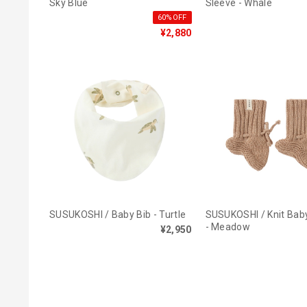
Sky Blue
Sleeve - Whale
60%OFF
¥2,880
SUSUKOSHI / Baby Bib - Turtle
SUSUKOSHI / Knit Bab
- Meadow
¥2,950