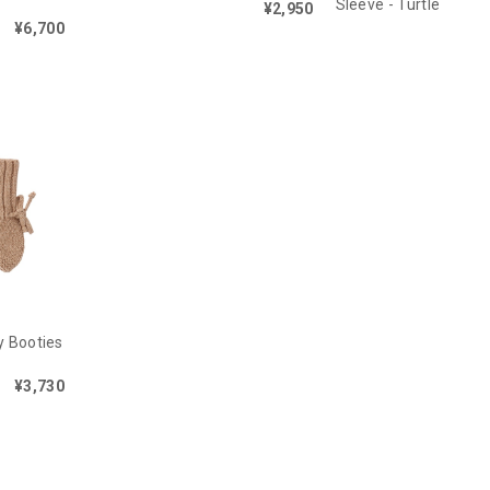
Sleeve - Turtle
¥2,950
¥6,700
y Booties
¥3,730