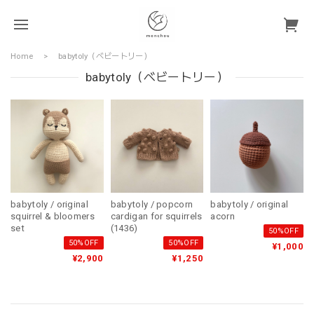
Home
babytoly（ベビートリー）
babytoly（ベビートリー）
babytoly / original
babytoly / popcorn
babytoly / original
squirrel & bloomers
cardigan for squirrels
acorn
set
(1436)
50%OFF
50%OFF
50%OFF
¥1,000
¥2,900
¥1,250