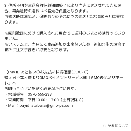
3. 住所不明や運送会社保管期間終了により当店に返送されてきた場
合、再発送時の送料はお客先ご負担となります。
再発送時は着払い、追跡ありの宅急便での発送となり350円とは異な
ります。
※原則数回に分けて購入された場合でも送料のおまとめは行っており
ません。
※システム上、当店にて商品追加が出来ないため、追加発生の場合は
新たに注文手続きが必要となります。
【Pay ID あと払いのお支払い状況確認について】
購入者ご本人様よりGMOペイメントサービス㈱「GMO後払いサポー
ト」へ
お問い合わせいただく必要がございます。
・電話番号：0570-666-238
・営業時間：平日10:00～17:00（土日祝除く）
・Mail：
payid_atobarai@gmo-ps.com
送料について