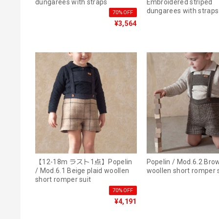
dungarees with straps
Embroidered striped
dungarees with straps
70%OFF
¥3,564
【12-18m ラスト1点】Popelin
Popelin / Mod.6.2 Brown plaid
/ Mod.6.1 Beige plaid woollen
woollen short romper 
short romper suit
70%OFF
¥4,191