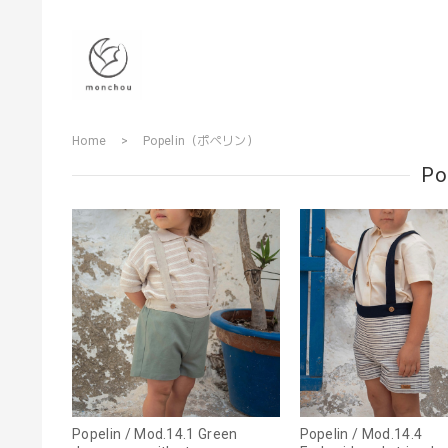
Home
Popelin（ポペリン）
P
Popelin / Mod.14.1 Green
Popelin / Mod.14.4