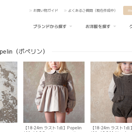
お買い物ガイド
よくあるご質問（現在作成中）
m
ブランドから探す
お洋服を探す
opelin（ポペリン）
【18-24m ラスト1点】Popelin
【18-24m ラスト1点】