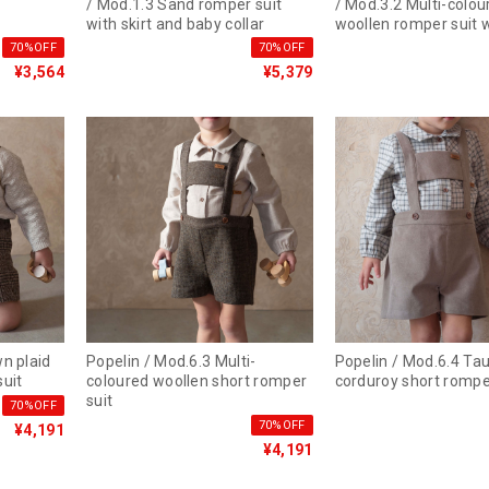
/ Mod.1.3 Sand romper suit
/ Mod.3.2 Multi-colou
with skirt and baby collar
woollen romper suit wi
70%OFF
70%OFF
¥3,564
¥5,379
Popelin / Mod.6.3 Multi-
Popelin / Mod.6.4 Taupe
suit
coloured woollen short romper
corduroy short rompe
suit
70%OFF
70%OFF
¥4,191
¥4,191