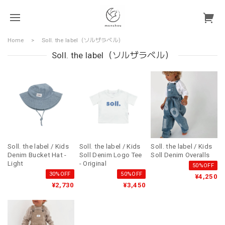
Home
Soll. the label（ソルザラベル）
Soll. the label（ソルザラベル）
Soll. the label / Kids
Soll. the label / Kids
Soll. the label / Kids
Denim Bucket Hat -
Soll Denim Overalls
Soll Denim Logo Tee
Light
- Original
50%OFF
30%OFF
50%OFF
¥4,250
¥2,730
¥3,450