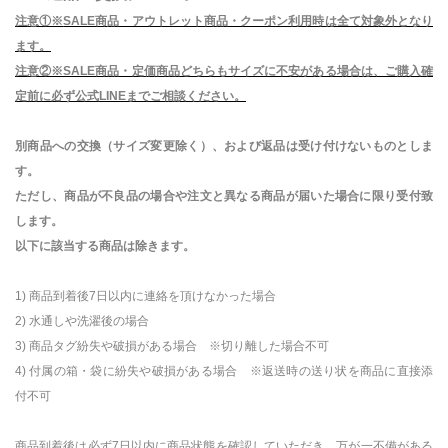
注意①※
SALE商
品・アウトレット商品・クーポン利用時は全て対象外となり
ます。
注意②※SALE商品・定価商品どちらもサイズに不安がある場合は、ご購入確
定前に必ず公式
LINE
までご相談ください。
別商品への交換（サイズ変更除く）、および返品は受け付けないものとしま
す。
ただし、商品が不良品の場合や注文と異なる商品が届いた場合に限り受付致
します。
以下に該当する商品は除きます。
1)
商品到着後
7
日以内に連絡を頂けなかった場合
2)
水通しや洗濯後の場合
3)
商品タグ紛失や破損がある場合 ※切り離した場合不可
4)
付属の箱・袋に紛失や破損がある場合 ※返送時の送り状を商品に直接添
付不可
商品到着後は必ず7日以内に商品状態を確認していただき、万が一不備がある