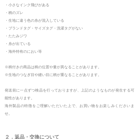
・小さなインク飛びがある
・柄のズレ
・生地に違う色の糸が混入している
・ブランドタグ・サイズタグ・洗濯タグがない
・たたみジワ
・糸が出ている
・海外特有のにおい等
※柄付きの商品は柄の位置や量が異なることがあります。
※生地のつなぎ目や縫い目に柄が重なることがあります。
発送前に一点ずつ検品を行っておりますが、上記のようなものが発生する可
能性があります。
海外製品の特徴をご理解いただいた上で、お買い物をお楽しみくださいま
せ。
２．返品・交換について