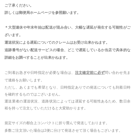
ご了承ください。
詳しくは郵便局ホームページを参照願います。
＊大型連休や年末年始は配送が混み合い、大幅な遅延が発生する可能性がご
ざいます。
運送状況による遅延についてのクレームはお受け出来かねます。
追跡番号がない配送サービスの場合、どこで遅延しているか当店で具体的な
詳細をお調べすることが出来かねます。
ご到着お急ぎや日時指定が必要な場合は、
注文確定前に必ず
問い合わせ先ま
で連絡をお願いします。
ただし、あくまでも希望となり、日時指定ありでの発送についても到着日時
を確約するものではございません。
運送業者の運送状況、道路状況によっては遅延する可能性あるため、数日余
裕を持って注文していただけると大変助かります。
規定サイズの都合上コンパクトに折り畳んで発送しております。
多数ご注文頂いた場合は
2
便に分けて発送させて頂く場合もございます。