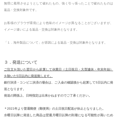
無理に着用させようとして破れたもの、強く引っ張ったことで破れたものは
返品・交換対象外です。
お客様のブラウザ環境により色味のイメージが異なることがございますが、
イメージ違いによる返品・交換は対象外となります。
「１．海外製品について」が原因による返品・交換は対象外となります。
３．発送について
ご注文を頂いた翌日から起算して休業日（土日祝日・大型連休・年末年始）
を除いた
5
日以内に発送致します。
銀行決済・コンビニ決済の場合は、ご入金の確認後から起算して5日以内に発
送となります。
発送の関係上、日時指定は出来かねますのでご了承ください。
＊
2021
年より普通郵便（郵便局）の土日祝日配送が休止となりました。
水曜日以降に発送した商品は翌週月曜日以降の到着になる可能性が高いため