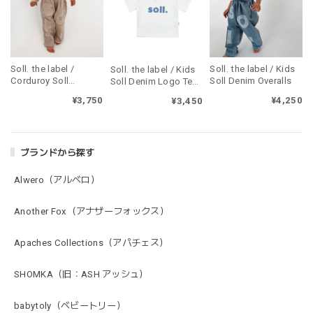
Soll. the label /
Soll. the label / Kids
Soll. the label / Kids
Corduroy Soll
Soll Denim Overalls
Soll Denim Logo Tee
Overalls - Beige
- Original
¥3,750
¥4,250
¥3,450
ブランドから探す
Alwero（アルベロ）
Another Fox（アナザーフォックス）
Apaches Collections（アパチェス）
SHOMKA（旧：ASH アッシュ）
babytoly（ベビートリー）