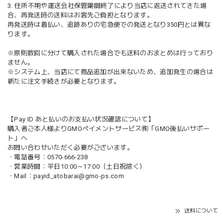
3. 住所不明や運送会社保管期間終了により当店に返送されてきた場
合、再発送時の送料はお客先ご負担となります。
再発送時は着払い、追跡ありの宅急便での発送となり350円とは異な
ります。
※原則数回に分けて購入された場合でも送料のおまとめは行っており
ません。
※システム上、当店にて商品追加が出来ないため、追加発生の場合は
新たに注文手続きが必要となります。
【Pay ID あと払いのお支払い状況確認について】
購入者ご本人様よりGMOペイメントサービス㈱「GMO後払いサポー
ト」へ
お問い合わせいただく必要がございます。
・電話番号：0570-666-238
・営業時間：平日10:00～17:00（土日祝除く）
・Mail：
payid_atobarai@gmo-ps.com
送料について