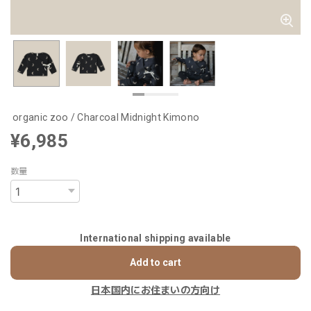
organic zoo / Charcoal Midnight Kimono
¥6,985
数量
International shipping available
Add to cart
日本国内にお住まいの方向け