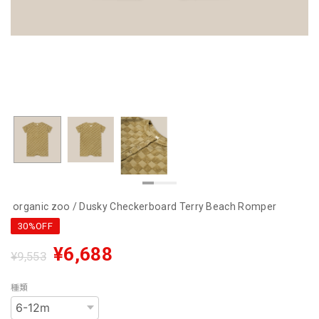
organic zoo / Dusky Checkerboard Terry Beach Romper
30%OFF
¥6,688
¥9,553
種類