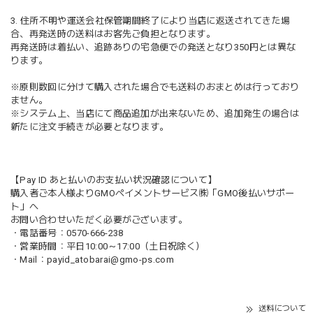
3. 住所不明や運送会社保管期間終了により当店に返送されてきた場
合、再発送時の送料はお客先ご負担となります。
再発送時は着払い、追跡ありの宅急便での発送となり350円とは異な
ります。
※原則数回に分けて購入された場合でも送料のおまとめは行っており
ません。
※システム上、当店にて商品追加が出来ないため、追加発生の場合は
新たに注文手続きが必要となります。
【Pay ID あと払いのお支払い状況確認について】
購入者ご本人様よりGMOペイメントサービス㈱「GMO後払いサポー
ト」へ
お問い合わせいただく必要がございます。
・電話番号：0570-666-238
・営業時間：平日10:00～17:00（土日祝除く）
・Mail：
payid_atobarai@gmo-ps.com
送料について