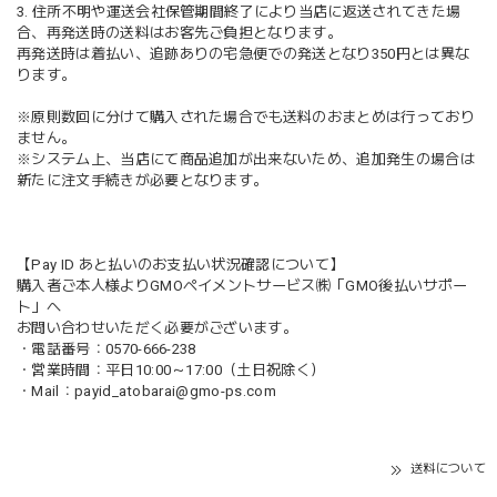
3. 住所不明や運送会社保管期間終了により当店に返送されてきた場
合、再発送時の送料はお客先ご負担となります。
再発送時は着払い、追跡ありの宅急便での発送となり350円とは異な
ります。
※原則数回に分けて購入された場合でも送料のおまとめは行っており
ません。
※システム上、当店にて商品追加が出来ないため、追加発生の場合は
新たに注文手続きが必要となります。
【Pay ID あと払いのお支払い状況確認について】
購入者ご本人様よりGMOペイメントサービス㈱「GMO後払いサポー
ト」へ
お問い合わせいただく必要がございます。
・電話番号：0570-666-238
・営業時間：平日10:00～17:00（土日祝除く）
・Mail：
payid_atobarai@gmo-ps.com
送料について