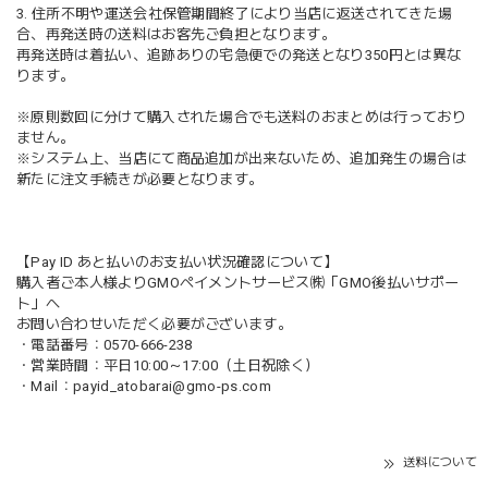
3. 住所不明や運送会社保管期間終了により当店に返送されてきた場
合、再発送時の送料はお客先ご負担となります。
再発送時は着払い、追跡ありの宅急便での発送となり350円とは異な
ります。
※原則数回に分けて購入された場合でも送料のおまとめは行っており
ません。
※システム上、当店にて商品追加が出来ないため、追加発生の場合は
新たに注文手続きが必要となります。
【Pay ID あと払いのお支払い状況確認について】
購入者ご本人様よりGMOペイメントサービス㈱「GMO後払いサポー
ト」へ
お問い合わせいただく必要がございます。
・電話番号：0570-666-238
・営業時間：平日10:00～17:00（土日祝除く）
・Mail：
payid_atobarai@gmo-ps.com
送料について