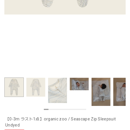
【0-3m ラスト1点】organic zoo / Seascape Zip Sleepsuit
Undyed