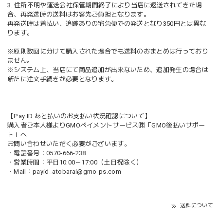
3. 住所不明や運送会社保管期間終了により当店に返送されてきた場
合、再発送時の送料はお客先ご負担となります。
再発送時は着払い、追跡ありの宅急便での発送となり350円とは異な
ります。
※原則数回に分けて購入された場合でも送料のおまとめは行っており
ません。
※システム上、当店にて商品追加が出来ないため、追加発生の場合は
新たに注文手続きが必要となります。
【Pay ID あと払いのお支払い状況確認について】
購入者ご本人様よりGMOペイメントサービス㈱「GMO後払いサポー
ト」へ
お問い合わせいただく必要がございます。
・電話番号：0570-666-238
・営業時間：平日10:00～17:00（土日祝除く）
・Mail：
payid_atobarai@gmo-ps.com
送料について