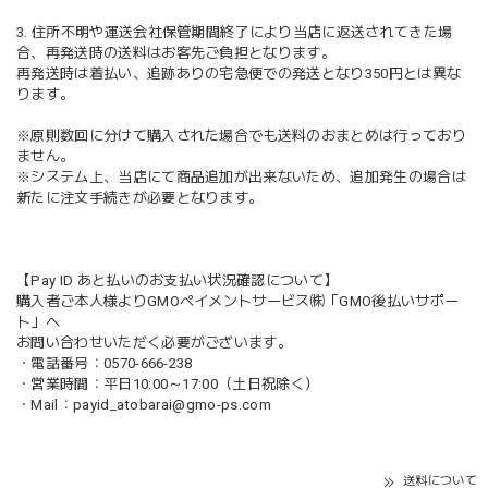
3. 住所不明や運送会社保管期間終了により当店に返送されてきた場
合、再発送時の送料はお客先ご負担となります。
再発送時は着払い、追跡ありの宅急便での発送となり350円とは異な
ります。
※原則数回に分けて購入された場合でも送料のおまとめは行っており
ません。
※システム上、当店にて商品追加が出来ないため、追加発生の場合は
新たに注文手続きが必要となります。
【Pay ID あと払いのお支払い状況確認について】
購入者ご本人様よりGMOペイメントサービス㈱「GMO後払いサポー
ト」へ
お問い合わせいただく必要がございます。
・電話番号：0570-666-238
・営業時間：平日10:00～17:00（土日祝除く）
・Mail：
payid_atobarai@gmo-ps.com
送料について