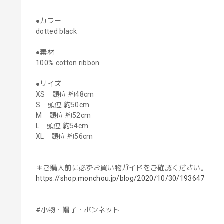
●カラー
dotted black
●素材
100% cotton ribbon
●サイズ
XS 頭位 約48cm
S 頭位 約50cm
M 頭位 約52cm
L 頭位 約54cm
XL 頭位 約56cm
＊ご購入前に必ずお買い物ガイドをご確認ください。
https://shop.monchou.jp/blog/2020/10/30/193647
#小物・帽子・ボンネット