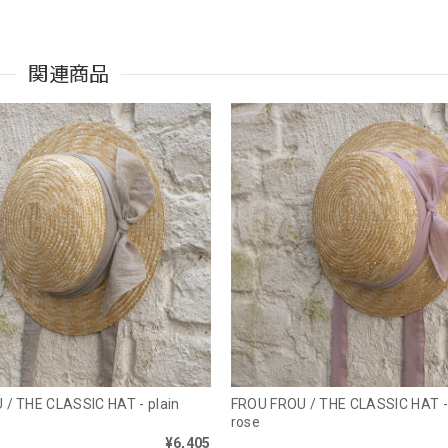
関連商品
/ THE CLASSIC HAT - plain
FROU FROU / THE CLASSIC HAT - 
rose
¥6,405