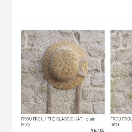
FROU FROU / THE CLASSIC HAT - plain
FROU FROU 
ivory
latte
¥6,405