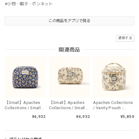
#小物・帽子・ボンネット
この商品をアプリで見る
通報する
関連商品
【Small】Apaches
【Small】Apaches
Apaches Collections
Collections / Small
Collections / Small
/ Vanity Pouch -
pouch - LEOPARD
pouch - PONGO
PONGO MACADAMIA
¥4,932
¥4,932
¥5,850
METEORITE
MACADAMIA