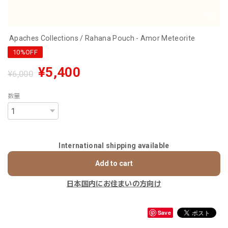
Apaches Collections / Rahana Pouch - Amor Meteorite
10%OFF
¥5,400
¥6,000
数量
International shipping available
Add to cart
日本国内にお住まいの方向け
Save