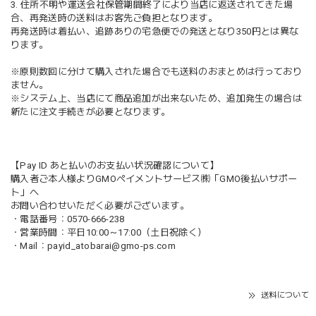
3. 住所不明や運送会社保管期間終了により当店に返送されてきた場
合、再発送時の送料はお客先ご負担となります。
再発送時は着払い、追跡ありの宅急便での発送となり350円とは異な
ります。
※原則数回に分けて購入された場合でも送料のおまとめは行っており
ません。
※システム上、当店にて商品追加が出来ないため、追加発生の場合は
新たに注文手続きが必要となります。
【Pay ID あと払いのお支払い状況確認について】
購入者ご本人様よりGMOペイメントサービス㈱「GMO後払いサポー
ト」へ
お問い合わせいただく必要がございます。
・電話番号：0570-666-238
・営業時間：平日10:00～17:00（土日祝除く）
・Mail：
payid_atobarai@gmo-ps.com
送料について