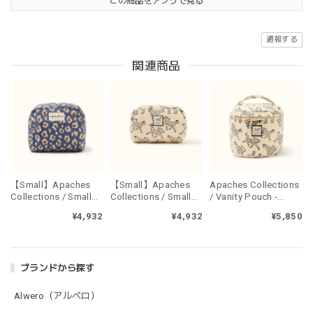
この商品をアプリで見る
通報する
関連商品
【Small】Apaches
【Small】Apaches
Apaches Collections
Collections / Small
Collections / Small
/ Vanity Pouch -
pouch - LEOPARD
pouch - PONGO
PONGO MACADAMIA
¥4,932
¥4,932
¥5,850
METEORITE
MACADAMIA
ブランドから探す
Alwero（アルベロ）