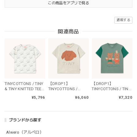
この商品をアプリで見る
通報する
関連商品
TINYCOTTONS / TINY
【DROP1】
【DROP1】
& TINY KNITTED TEE -
TINYCOTTONS /
TINYCOTTONS / TINY
off white
CURLY DOG GRAPHIC
TEA ROOM GRAPHIC
¥5,796
¥6,060
¥7,320
TEE - cream heather
TEE - teal
ブランドから探す
Alwero（アルベロ）