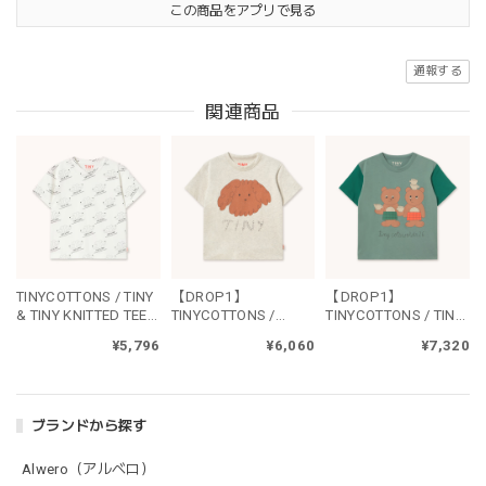
この商品をアプリで見る
通報する
関連商品
TINYCOTTONS / TINY
【DROP1】
【DROP1】
& TINY KNITTED TEE -
TINYCOTTONS /
TINYCOTTONS / TINY
off white
CURLY DOG GRAPHIC
TEA ROOM GRAPHIC
¥5,796
¥6,060
¥7,320
TEE - cream heather
TEE - teal
ブランドから探す
Alwero（アルベロ）