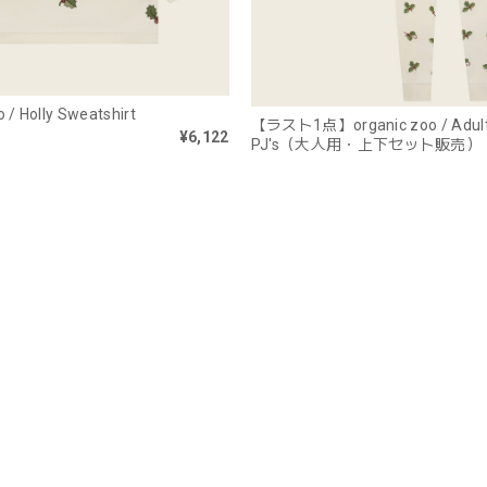
 / Holly Sweatshirt
【ラスト1点】organic zoo / Adult 
¥6,122
PJ's（大人用・上下セット販売）