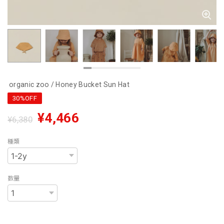
organic zoo / Honey Bucket Sun Hat
30%OFF
¥4,466
¥6,380
種類
数量