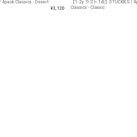
 4pack Classics - Desert
【1-2y ラスト1点】STUCKIES / 4
Classics - Classic
¥3,120