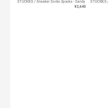
STUCKIES / Sneaker Socks 3packs - Sandy
STUCKIES /
¥2,640