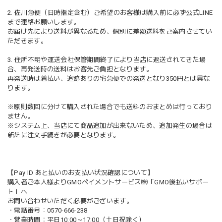
2. 佐川急便（日時指定含む）ご希望のお客様は購入前に必ず公式LINE
まで連絡お願いします。
お届け先により送料が異なるため、個別に差額送料をご案内させてい
ただきます。
3. 住所不明や運送会社保管期間終了により当店に返送されてきた場
合、再発送時の送料はお客先ご負担となります。
再発送時は着払い、追跡ありの宅急便での発送となり350円とは異な
ります。
※原則数回に分けて購入された場合でも送料のおまとめは行っており
ません。
※システム上、当店にて商品追加が出来ないため、追加発生の場合は
新たに注文手続きが必要となります。
【Pay ID あと払いのお支払い状況確認について】
購入者ご本人様よりGMOペイメントサービス㈱「GMO後払いサポー
ト」へ
お問い合わせいただく必要がございます。
・電話番号：0570-666-238
・営業時間：平日10:00～17:00（土日祝除く）