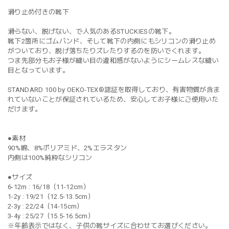
滑り止め付きの靴下
滑らない、脱げない、で人気のあるSTUCKIESの靴下。
靴下2箇所にゴムバンド、そして靴下の内側にもシリコンの滑り止め
がついており、脱げ落ちたりズレたりするのを防いでくれます。
つま先部分もお子様が縫い目の違和感がないようにシームレスな縫い
目となっています。
STANDARD 100 by OEKO-TEX®認証を取得しており、有害物質が含ま
れていないことが保証されているため、安心してお子様にご使用いた
だけます。
●素材
90%綿、8%ポリアミド、2%エラスタン
内側は100%純粋なシリコン
●サイズ
6-12m : 16/18（11-12cm）
1-2y : 19/21（12.5-13.5cm）
2-3y : 22/24（14-15cm）
3-4y : 25/27（15.5-16.5cm）
※年齢表示ではなく、子供の靴サイズに合わせてお選びください。