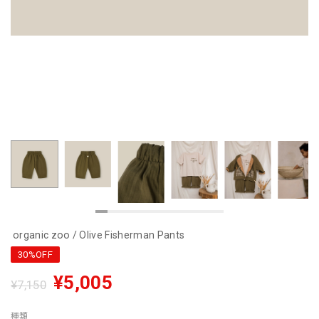
organic zoo / Olive Fisherman Pants
30%OFF
¥5,005
¥7,150
種類