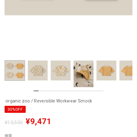
organic zoo / Reversible Workwear Smock
30%OFF
¥9,471
¥13,530
種類