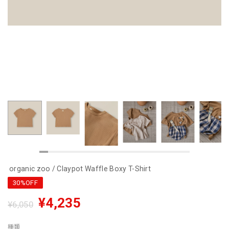
organic zoo / Claypot Waffle Boxy T-Shirt
30%OFF
¥4,235
¥6,050
種類