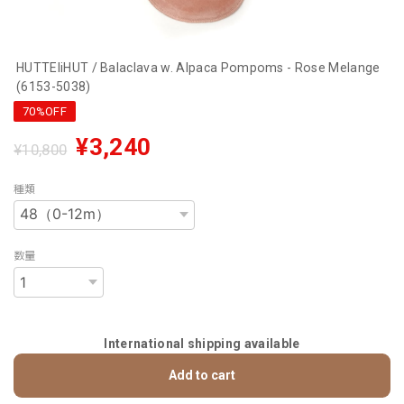
HUTTEliHUT / Balaclava w. Alpaca Pompoms - Rose Melange
(6153-5038)
70%OFF
¥3,240
¥10,800
種類
数量
International shipping available
Add to cart