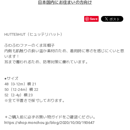
日本国内にお住まいの方向け
Save
HUTTEliHUT（ヒュッテリハット）
ふわふわファーのくま耳帽子
内側も肌触りの良い温か素材のため、着用時に寒さを感じにくいと思
います！
耳まで覆われるため、防寒対策に優れています。
●サイズ
48（0-12m）横 21
50（12-24m）横 22
52（2-4y）横 23
※全て平置きで採寸しております。
＊ご購入前に必ずお買い物ガイドをご確認ください。
https://shop.monchou.jp/blog/2020/10/30/193647