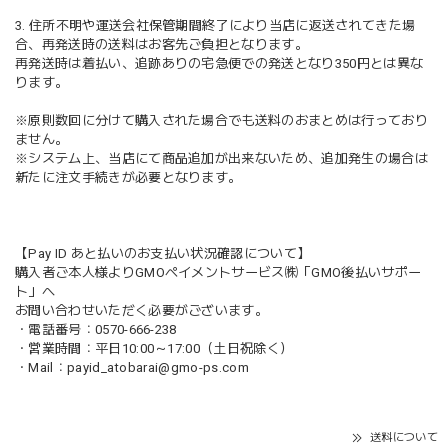
3. 住所不明や運送会社保管期間終了により当店に返送されてきた場
合、再発送時の送料はお客先ご負担となります。
再発送時は着払い、追跡ありの宅急便での発送となり350円とは異な
ります。
※原則数回に分けて購入された場合でも送料のおまとめは行っており
ません。
※システム上、当店にて商品追加が出来ないため、追加発生の場合は
新たに注文手続きが必要となります。
【Pay ID あと払いのお支払い状況確認について】
購入者ご本人様よりGMOペイメントサービス㈱「GMO後払いサポー
ト」へ
お問い合わせいただく必要がございます。
・電話番号：0570-666-238
・営業時間：平日10:00～17:00（土日祝除く）
・Mail：
payid_atobarai@gmo-ps.com
送料について