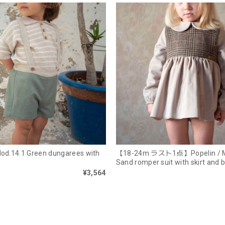
Mod.14.1 Green dungarees with
【18-24m ラスト1点】Popelin / M
Sand romper suit with skirt and b
¥3,564