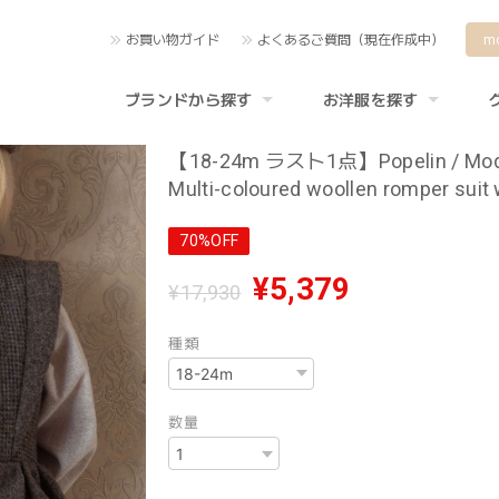
お買い物ガイド
よくあるご質問（現在作成中）
m
ブランドから探す
お洋服を探す
【18-24m ラスト1点】Popelin / Mod
Multi-coloured woollen romper suit wi
70%OFF
¥5,379
¥17,930
種類
数量