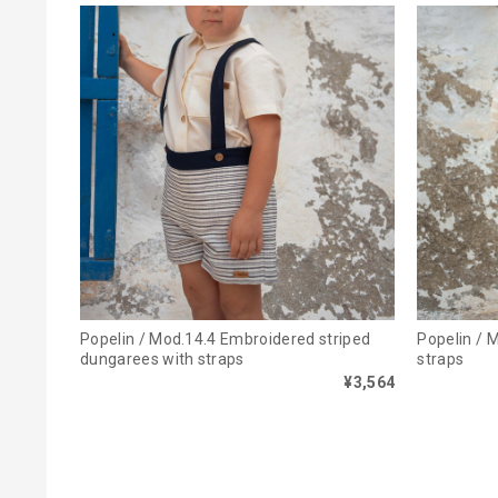
Popelin / Mod.14.4 Embroidered striped
Popelin / 
dungarees with straps
straps
¥3,564