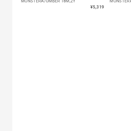
MONSTERA/UMBER 18M,2Y
MONSTER
¥5,319