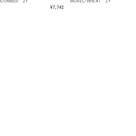
A/UMBER 2Y
MOREL/WHEAT 2Y
¥7,742