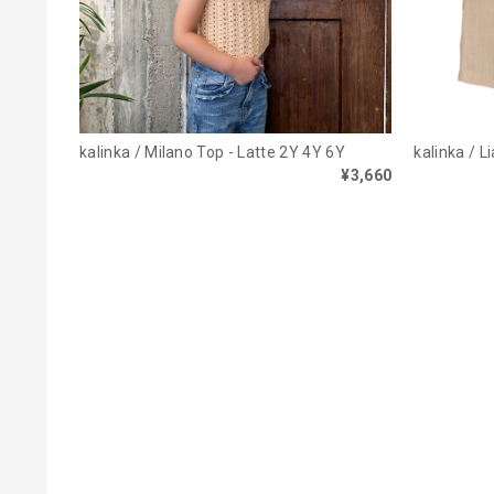
kalinka / Milano Top - Latte 2Y 4Y 6Y
kalinka / L
¥3,660