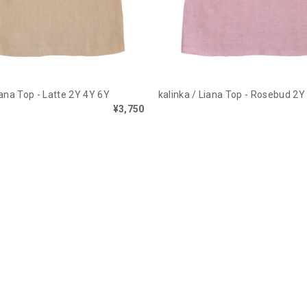
iana Top - Latte 2Y 4Y 6Y
kalinka / Liana Top - Rosebud 2Y
¥3,750