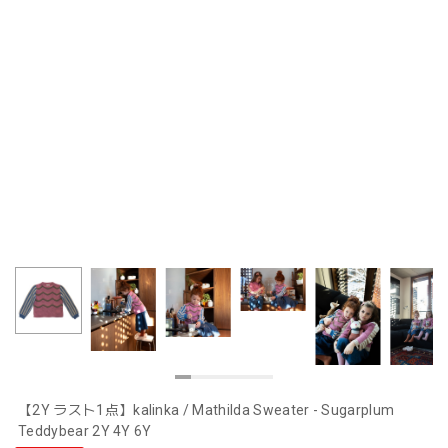
【2Y ラスト1点】kalinka / Mathilda Sweater - Sugarplum
Teddybear 2Y 4Y 6Y