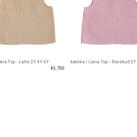
iana Top - Latte 2Y 4Y 6Y
kalinka / Liana Top - Rosebud 2Y
¥3,750