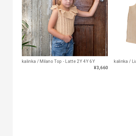
kalinka / Milano Top - Latte 2Y 4Y 6Y
kalinka / L
¥3,660