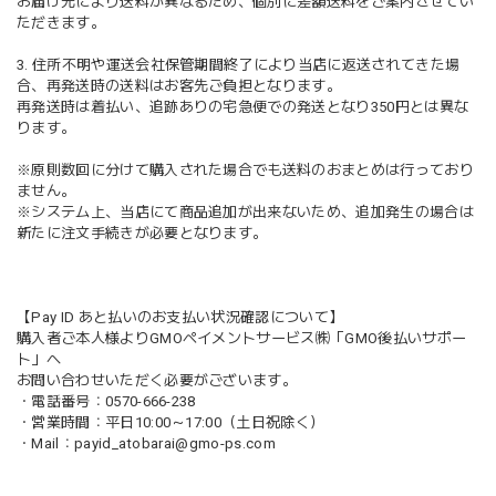
お届け先により送料が異なるため、個別に差額送料をご案内させてい
ただきます。
3. 住所不明や運送会社保管期間終了により当店に返送されてきた場
合、再発送時の送料はお客先ご負担となります。
再発送時は着払い、追跡ありの宅急便での発送となり350円とは異な
ります。
※原則数回に分けて購入された場合でも送料のおまとめは行っており
ません。
※システム上、当店にて商品追加が出来ないため、追加発生の場合は
新たに注文手続きが必要となります。
【Pay ID あと払いのお支払い状況確認について】
購入者ご本人様よりGMOペイメントサービス㈱「GMO後払いサポー
ト」へ
お問い合わせいただく必要がございます。
・電話番号：0570-666-238
・営業時間：平日10:00～17:00（土日祝除く）
・Mail：
payid_atobarai@gmo-ps.com