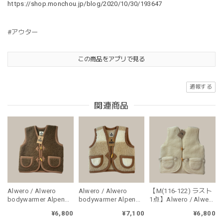
https://shop.monchou.jp/blog/2020/10/30/193647
#アウター
この商品をアプリで見る
通報する
関連商品
Alwero / Alwero
Alwero / Alwero
【M(116-122) ラスト
bodywarmer Alpen
bodywarmer Alpen
1点】Alwero / Alwero
Junior - Bark
Junior - Duo
bodywarmer Alpi
¥6,800
¥7,100
¥6,800
Junior - Natural