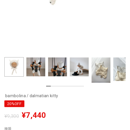
bambolina / dalmatian kitty
20%OFF
¥7,440
¥9,300
種類