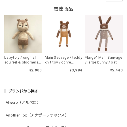
関連商品
babytoly / original
Main Sauvage / teddy
*large* Main Sauvage
squirrel & bloomers
knit toy / ochre
/ large bunny / oat
set
overalls
jumpsuit (1900)
¥2,900
¥3,984
¥5,440
ブランドから探す
Alwero（アルベロ）
Another Fox（アナザーフォックス）