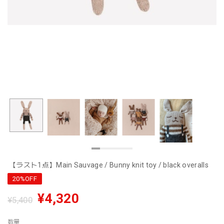
【ラスト1点】Main Sauvage / Bunny knit toy / black overalls
20%OFF
¥4,320
¥5,400
数量