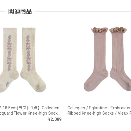
関連商品
7-18.5cm)ラスト1点】Collegien
Collegien / Eglantine - Embroide
Jacquard Flower Knee-high Socks
Ribbed Knee-high Socks / Vieux 
neaux
¥2,089