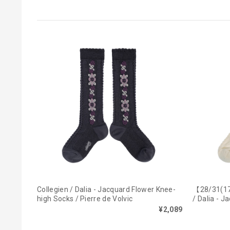
Collegien / Dalia - Jacquard Flower Knee-
【28/31(1
high Socks / Pierre de Volvic
/ Dalia - 
/ Doux Ag
¥2,089