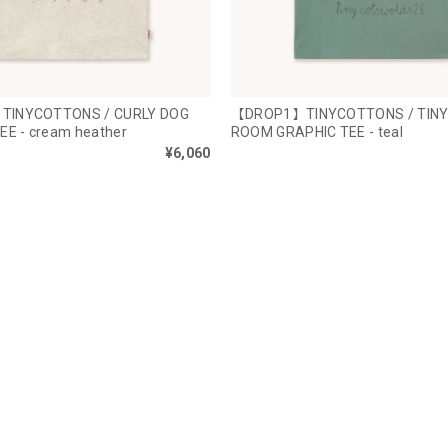
INYCOTTONS / CURLY DOG
【DROP1】TINYCOTTONS / TINY
EE - cream heather
ROOM GRAPHIC TEE - teal
¥6,060