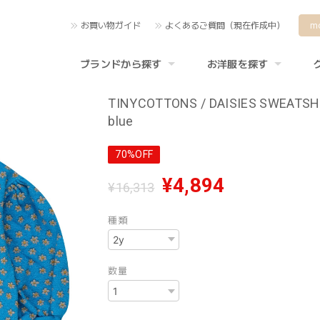
お買い物ガイド
よくあるご質問（現在作成中）
m
ブランドから探す
お洋服を探す
TINYCOTTONS / DAISIES SWEATSHI
blue
70%OFF
¥4,894
¥16,313
種類
数量