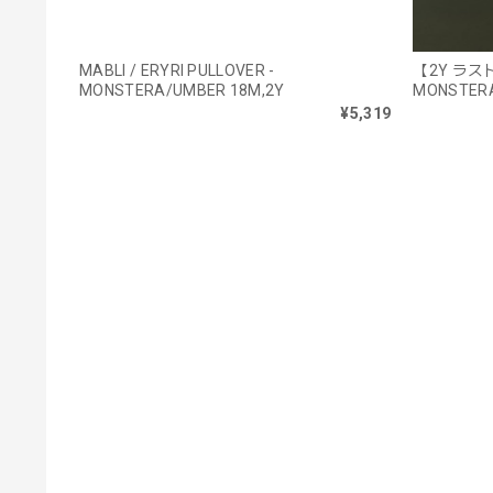
MABLI / ERYRI PULLOVER -
【2Y ラスト1
MONSTERA/UMBER 18M,2Y
MONSTER
¥5,319