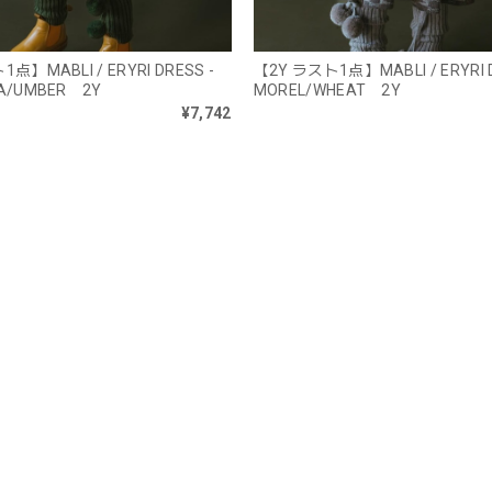
点】MABLI / ERYRI DRESS -
【2Y ラスト1点】MABLI / ERYRI D
A/UMBER 2Y
MOREL/WHEAT 2Y
¥7,742