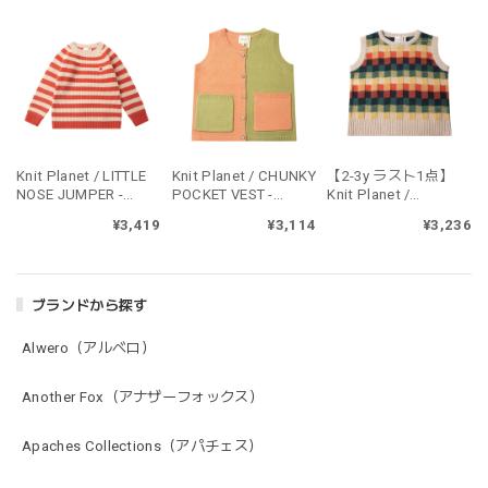
Knit Planet / LITTLE
Knit Planet / CHUNKY
【2-3y ラスト1点】
NOSE JUMPER -
POCKET VEST -
Knit Planet /
ORANGE STRIPE
APRICOT/GREEN
COLORFUL VEST -
¥3,419
¥3,114
¥3,236
MULTICOLOR
ブランドから探す
Alwero（アルベロ）
Another Fox（アナザーフォックス）
Apaches Collections（アパチェス）