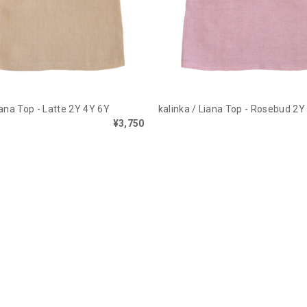
iana Top - Latte 2Y 4Y 6Y
kalinka / Liana Top - Rosebud 2Y
¥3,750