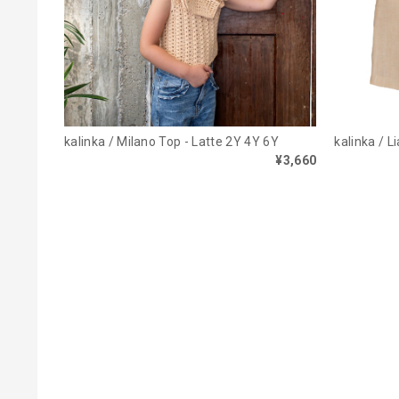
kalinka / Milano Top - Latte 2Y 4Y 6Y
kalinka / L
¥3,660