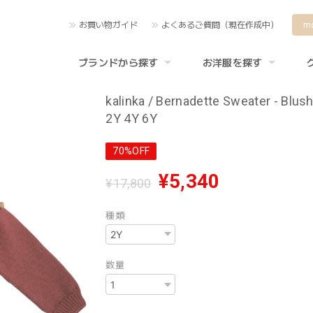
お買い物ガイド
よくあるご質問（現在作成中）
m
ブランドから探す
お洋服を探す
kalinka / Bernadette Sweater - Blus
2Y 4Y 6Y
70%OFF
¥5,340
¥17,800
種類
数量