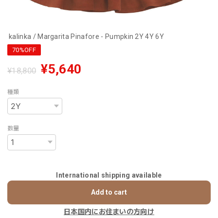
kalinka / Margarita Pinafore - Pumpkin 2Y 4Y 6Y
70%OFF
¥5,640
¥18,800
種類
数量
International shipping available
Add to cart
日本国内にお住まいの方向け