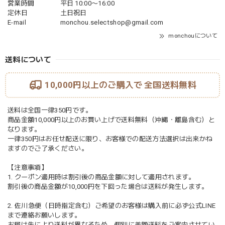
営業時間
平日 10:00〜16:00
定休日
土日祝日
E-mail
monchou.selectshop@gmail.com
monchouについて
送料について
10,000円以上のご購入で
全国送料無料
送料は全国一律350円です。
商品金額10,000円以上のお買い上げで送料無料（沖縄・離島含む）と
なります。
一律350円はお任せ配送に限り、お客様での配送方法選択は出来かね
ますのでご了承ください。
【注意事項】
1. クーポン適用時は割引後の商品金額に対して適用されます。
割引後の商品金額が10,000円を下回った場合は送料が発生します。
2. 佐川急便（日時指定含む）ご希望のお客様は購入前に必ず公式LINE
まで連絡お願いします。
お届け先により送料が異なるため、個別に差額送料をご案内させてい