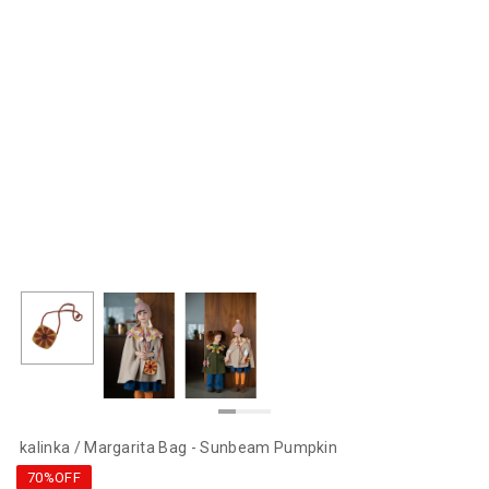
kalinka / Margarita Bag - Sunbeam Pumpkin
70%OFF