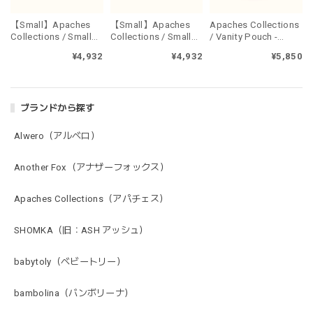
【Small】Apaches
【Small】Apaches
Apaches Collections
Collections / Small
Collections / Small
/ Vanity Pouch -
pouch - LEOPARD
pouch - PONGO
PONGO MACADAMIA
¥4,932
¥4,932
¥5,850
METEORITE
MACADAMIA
ブランドから探す
Alwero（アルベロ）
Another Fox（アナザーフォックス）
Apaches Collections（アパチェス）
SHOMKA（旧：ASH アッシュ）
babytoly（ベビートリー）
bambolina（バンボリーナ）