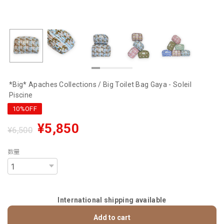
*Big* Apaches Collections / Big Toilet Bag Gaya - Soleil
Piscine
10%OFF
¥5,850
¥6,500
数量
International shipping available
Add to cart