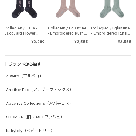
Collegien / Dalia -
Collegien / Eglantine
Collegien / Eglantine
Jacquard Flower
- Embroidered Ruffle
- Embroidered Ruffle
Knee-high Socks /
Ribbed Knee-high
Ribbed Knee-high
¥2,089
¥2,555
¥2,555
Pierre de Volvic
Socks / Vieux Rose
Socks / Aigue Marine
ブランドから探す
Alwero（アルベロ）
Another Fox（アナザーフォックス）
Apaches Collections（アパチェス）
SHOMKA（旧：ASH アッシュ）
babytoly（ベビートリー）