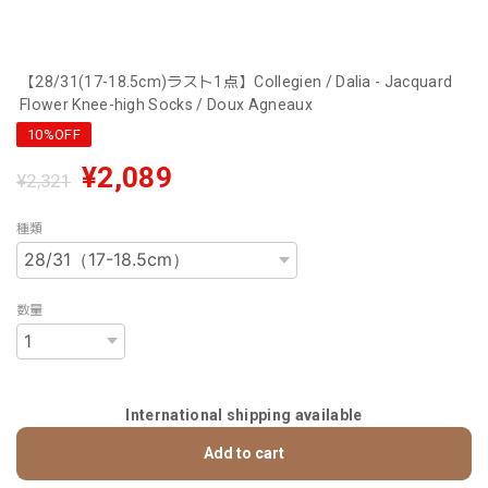
【28/31(17-18.5cm)ラスト1点】Collegien / Dalia - Jacquard
Flower Knee-high Socks / Doux Agneaux
10%OFF
¥2,089
¥2,321
種類
数量
International shipping available
Add to cart